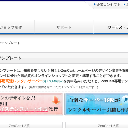
企業コンセプト
artテンプレート
rtテンプレート
専用テンプレートは、知識を要しないと難しいZenCartホームページのデザイン変更を
ン性に優れた高品質のオンラインショップへと変更・構築することができます。
S専用高速レンタルサーバー
をお申込みいただくと、ZenCart専用テ
(月々3,240円～)
せていただきます。
(無料で提供させていただくテンプレートは1点です。)
ZenCart1.3系
ZenCart1.5系