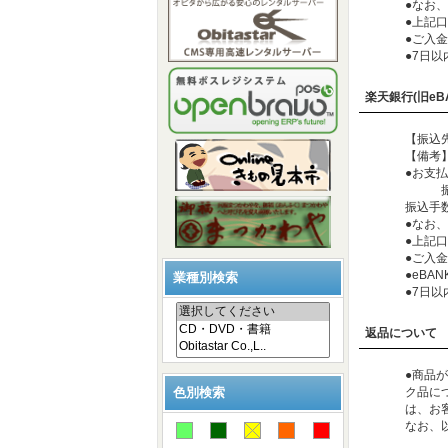
●なお
●上記
●ご入
●7日
楽天銀行(旧eB
【振込先
【備考
●お支
振込金
振込手
●なお
●上記
●ご入
●eB
業種別検索
●7日
返品について
●商品
色別検索
ク品に
は、お
なお、