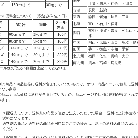
関東
千葉・東京・神奈川・山梨
イズ
160cmまで
30kgまで
信越
長野・新潟
ール便料金について
（税込み/単位：円）
東海
静岡・愛知・岐阜・三重
ズ
クール
北陸
富山・石川・福井
3辺計
重量
分
料金
京都・滋賀・奈良・和歌山・
関西
ズ
60cmまで
2kgまで
160円
庫
ズ
80cmまで
5kgまで
160円
中国
岡山・広島・山口・鳥取・島
イズ
100cmまで
10kgまで
270円
四国
香川・徳島・高知・愛媛
イズ
140cmまで
20kgまで
320円
北九州
福岡・佐賀・長崎・大分
イズ
140cmまで
20kgまで
320円
南九州
熊本・宮崎・鹿児島
ール便の取扱い範囲は上記までとなりま
別の商品：商品価格に送料が含まれていないもので、かつ、商品ページで個別に送
いない商品
の商品：商品価格に送料が含まれているもの。商品ページで個別に送料が設定され
みます。
１配送先につき、送料別の商品を複数ご注文いただいた場合、 送料は上記料金表
送料になります。
送料別の商品と送料込の商品を同時にご注文の場合は、以下の送料込商品の扱い
ください。
１配送先につき、送料込の商品と送料別の商品を同時にご注文の場合、 送料は上