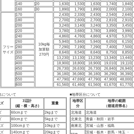
140
20
1,630
1,530
1,630
1,740
1,840
160
30
1,890
1,790
1,890
2,000
2,100
170
2,430
2,330
2,430
2,540
2,640
180
2,700
2,600
2,700
2,810
2,910
200
3,240
3,140
3,240
3,350
3,450
220
3,780
3,680
3,780
3,890
3,990
240
4,860
4,760
4,860
4,970
5,070
260
5,940
5,840
5,940
6,050
6,150
10kg毎
フリー
280
7,290
7,190
7,290
7,400
7,500
加算額
サイズ
300
8,640
8,540
8,640
8,750
8,850
270円
350
13,230
13,130
13,230
13,340
13,440
400
18,900
18,800
18,900
19,010
19,110
450
26,730
26,630
26,730
26,840
26,940
500
36,180
36,080
36,180
36,290
36,390
550
47,790
47,690
47,790
47,900
48,000
600
61,560
61,460
61,560
61,670
61,770
名について
■地帯区分について
3辺計
地帯区
地帯の範囲
ズ
重量
(縦・横・高さ)
分
（都道府県名）
ズ
60cmまで
2kgまで
北海道
北海道
ズ
80cmまで
5kgまで
北東北
青森・秋田・岩手
イズ
100cmまで
10kgまで
南東北
宮城・山形・福島
イズ
140cmまで
20kgまで
茨城・栃木・群馬・埼玉 ・