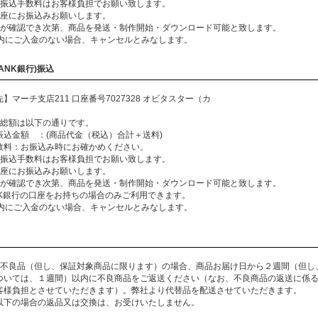
、振込手数料はお客様負担でお願い致します。
口座にお振込みお願いします。
金が確認でき次第、商品を発送・制作開始・ダウンロード可能と致します。
以内にご入金のない場合、キャンセルとみなします。
ANK銀行)振込
】マーチ支店211 口座番号7027328 オビタスター（カ
】
払総額は以下の通りです。
額 ：(商品代金（税込）合計＋送料)
数料：お振込み時にお確かめください。
、振込手数料はお客様負担でお願い致します。
口座にお振込みお願いします。
金が確認でき次第、商品を発送・制作開始・ダウンロード可能と致します。
ANK銀行の口座をお持ちの場合のみご利用できます。
以内にご入金のない場合、キャンセルとみなします。
が不良品（但し、保証対象商品に限ります）の場合、商品お届け日から２週間（但し
ついては、１週間）以内に不良商品をご返送ください（なお、不良商品の返送に係
客様負担とさせていただきます）。弊社より代替品を配送させていただきます。
以下の場合の返品又は交換は、お受けいたしません。