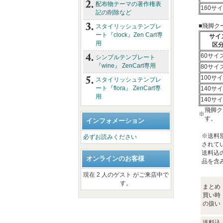
配布物テーマの著作権表
160サ
記の削除など
■飛脚ク
スタイリッシュテンプレ
ート『clock』Zen Cart専
サイ
用
区
60サイ
シンプルテンプレート
『wine』 ZenCart専用
80サイ
100サ
スタイリッシュテンプレ
ート『flora』 ZenCart専
140サ
用
140サ
飛脚ク
※
す。
インフォメーション
※送料
必ずお読みください
されて
送料込
オンラインのお客様
品を含
現在 2 人のゲスト がご来店中で
す。
まとめ
買い時
の扱い
送料込