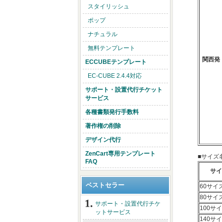
スタイリッシュ
ポップ
ナチュラル
無料テンプレート
関西発
ECCUBEテンプレート
EC-CUBE 2.4.4対応
サポート・設置代行チケット
サービス
各種書類発行手数料
著作権の削除
デザイン代行
ZenCart専用テンプレート
■サイズ
FAQ
サイ
ベストセラー
60サイ
80サイ
サポート・設置代行チケ
100サ
ットサービス
140サ