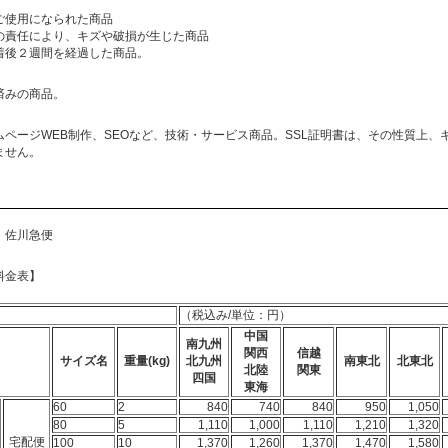
ご使用になられた商品
の責任により、キズや破損が生じた商品
着後２週間を経過した商品。
済みの商品。
ムページWEB制作、SEOなど、技術・サービス商品。SSL証明書は、その性質上、
ません。
】佐川急便
料金表】
（税込み/単位：円）
中国
南九州
関西
信越
サイズ名
重量(kg)
北九州
南東北
北東北
北陸
関東
四国
東海
60
2
840
740
840
950
1,050
80
5
1,110
1,000
1,110
1,210
1,320
宅配便
100
10
1,370
1,260
1,370
1,470
1,580