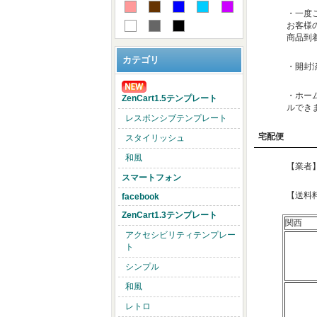
・一度
お客様
商品到
カテゴリ
・開封
・ホー
ZenCart1.5テンプレート
ルでき
レスポンシブテンプレート
宅配便
スタイリッシュ
和風
【業者
スマートフォン
【送料
facebook
ZenCart1.3テンプレート
関西
アクセシビリティテンプレー
ト
シンプル
和風
レトロ