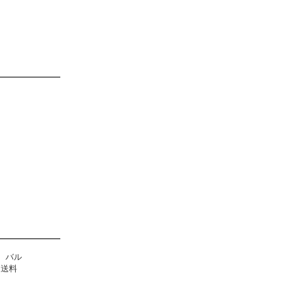
、バル
る送料