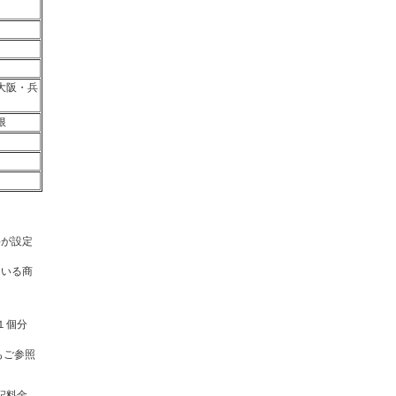
大阪・兵
根
料が設定
ている商
１個分
もご参照
記料金