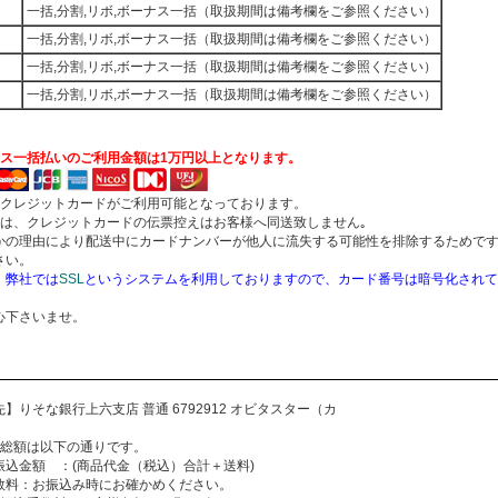
一括,分割,リボ,ボーナス一括（取扱期間は備考欄をご参照ください）
一括,分割,リボ,ボーナス一括（取扱期間は備考欄をご参照ください）
一括,分割,リボ,ボーナス一括（取扱期間は備考欄をご参照ください）
一括,分割,リボ,ボーナス一括（取扱期間は備考欄をご参照ください）
】
ス一括払いのご利用金額は1万円以上となります。
のクレジットカードがご利用可能となっております。
では、クレジットカードの伝票控えはお客様へ同送致しません｡
の理由により配送中にカードナンバーが他人に流失する可能性を排除するためで
さい。
弊社では
SSL
というシステムを利用しておりますので、カード番号は暗号化されて
。
下さいませ。
】りそな銀行上六支店 普通 6792912 オビタスター（カ
】
払総額は以下の通りです。
額 ：(商品代金（税込）合計＋送料)
数料：お振込み時にお確かめください。