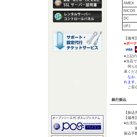
AMEX
NICOS
DC
UFJ
【備考
●
ボーナ
●上記
●当店
何らか
承くだ
なお、
れます
ご安心
銀行振込
【振込先
【備考
●お支
振込金
振込手