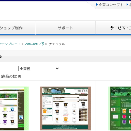
企業コンセプト
artテンプレート
>
ZenCart1.3系
> ナチュラル
ル
(商品の数:
8
)