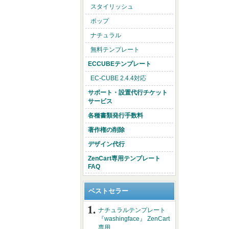
スタイリッシュ
ポップ
ナチュラル
無料テンプレート
ECCUBEテンプレート
EC-CUBE 2.4.4対応
サポート・設置代行チケット
サービス
各種書類発行手数料
著作権の削除
デザイン代行
ZenCart専用テンプレート
FAQ
ベストセラー
ナチュラルテンプレート
『washingface』 ZenCart
専用