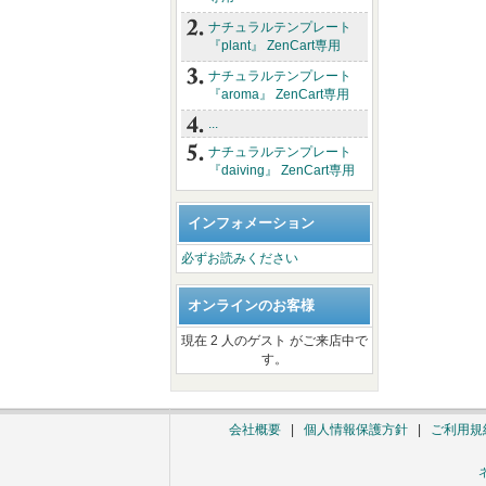
ナチュラルテンプレート
『plant』 ZenCart専用
ナチュラルテンプレート
『aroma』 ZenCart専用
...
ナチュラルテンプレート
『daiving』 ZenCart専用
インフォメーション
必ずお読みください
オンラインのお客様
現在 2 人のゲスト がご来店中で
す。
会社概要
|
個人情報保護方針
|
ご利用規