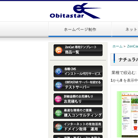
ホーム
>
ZenC
ナチュラ
業種で絞込む:
1
から
8
を表示中 