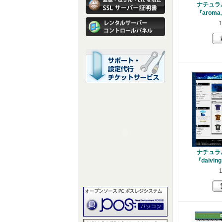
ナチュラ
『aroma
ナチュラ
『daivin