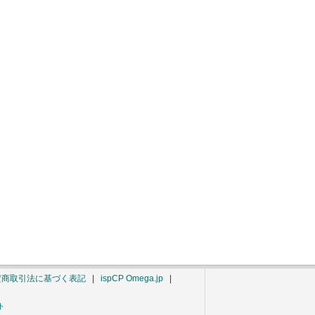
定商取引法に基づく表記
|
ispCP Omega.jp
|
ト