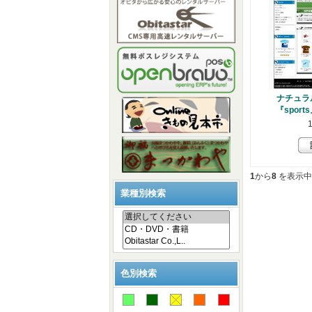
ナチュラ
『sport
1
から
8
を表示中 
業種別検索
色別検索