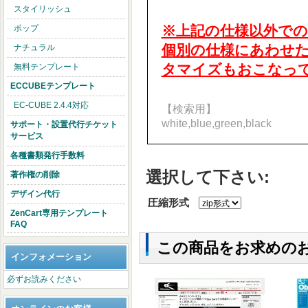
スタイリッシュ
※上記の仕様以外で
ポップ
個別の仕様にあわせたZ
ナチュラル
タマイズもおこなっ
無料テンプレート
ECCUBEテンプレート
EC-CUBE 2.4.4対応
【検索用】
white,blue,green,black
サポート・設置代行チケット
サービス
各種書類発行手数料
選択して下さい:
著作権の削除
デザイン代行
圧縮形式
ZenCart専用テンプレート
FAQ
この商品をお求めの
インフォメーション
必ずお読みください