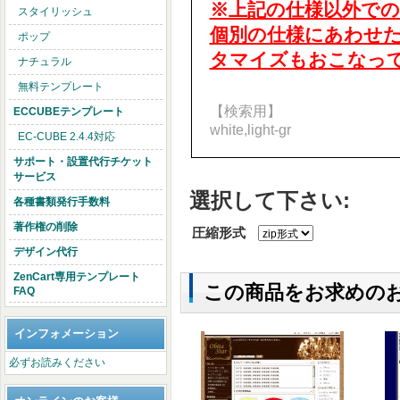
※上記の仕様以外で
スタイリッシュ
個別の仕様にあわせたZ
ポップ
タマイズもおこなっ
ナチュラル
無料テンプレート
【検索用】
ECCUBEテンプレート
white,light-gr
EC-CUBE 2.4.4対応
サポート・設置代行チケット
サービス
選択して下さい:
各種書類発行手数料
著作権の削除
圧縮形式
デザイン代行
ZenCart専用テンプレート
この商品をお求めの
FAQ
インフォメーション
必ずお読みください