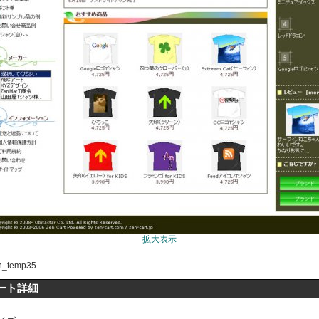
拡大表示
_temp35
ート詳細