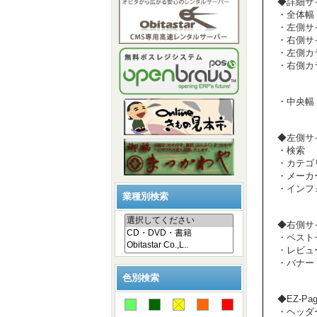
◆詳細サ
・全体幅：
・左側サイ
・右側サイ
・左側カラ
・右側カラ
・中央幅：
◆左側サ
・検索
・カテゴ
・メーカ
・インフ
業種別検索
◆右側サ
・ベストセ
・レビュ
・バナー
色別検索
◆EZ-Pag
・ヘッダー