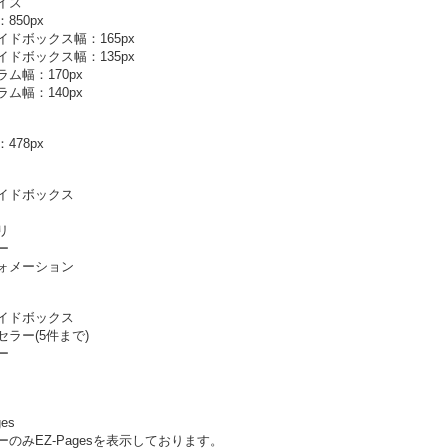
イズ
850px
ドボックス幅：165px
ドボックス幅：135px
ム幅：170px
ム幅：140px
478px
イドボックス
リ
ー
ォメーション
イドボックス
ラー(5件まで)
ー
es
のみEZ-Pagesを表示しております。