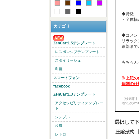
◆特徴
・全体幅
カテゴリ
◆コメン
リラック
ZenCart1.5テンプレート
細部まで
レスポンシブテンプレート
スタイリッシュ
もちろん
和風
※上記の
スマートフォン
個別の仕
facebook
ZenCart1.3テンプレート
【検索用】
アクセシビリティテンプレー
light_gr,whi
ト
シンプル
選択して下
和風
圧縮形式
レトロ