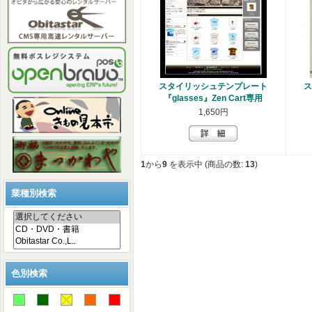
スタイリッシュテンプレート
ス
『glasses』Zen Cart専用
1,650円
1
から
9
を表示中 (商品の数:
13
)
業種別検索
色別検索