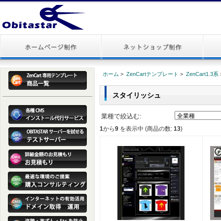
ホーム
>
ZenCartテンプレート
>
ZenCart1.3系
スタイリッシュ
業種で絞込む:
1
から
9
を表示中 (商品の数:
13
)