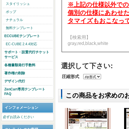
※上記の仕様以外で
スタイリッシュ
個別の仕様にあわせたZ
ポップ
タマイズもおこなっ
ナチュラル
無料テンプレート
ECCUBEテンプレート
【検索用】
gray,red,black,white
EC-CUBE 2.4.4対応
サポート・設置代行チケット
サービス
選択して下さい:
各種書類発行手数料
著作権の削除
圧縮形式
デザイン代行
ZenCart専用テンプレート
FAQ
この商品をお求めの
インフォメーション
必ずお読みください