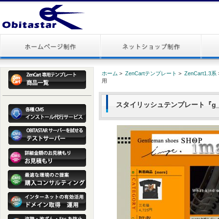
ホーム
>
ZenCartテンプレート
>
ZenCart1.3系
用
スタイリッシュテンプレート『g_sho