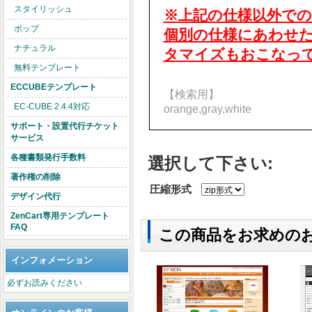
スタイリッシュ
※上記の仕様以外で
ポップ
個別の仕様にあわせたZ
ナチュラル
タマイズもおこなっ
無料テンプレート
ECCUBEテンプレート
【検索用】
EC-CUBE 2.4.4対応
orange,gray,white
サポート・設置代行チケット
サービス
各種書類発行手数料
選択して下さい:
著作権の削除
圧縮形式
デザイン代行
ZenCart専用テンプレート
FAQ
この商品をお求めの
インフォメーション
必ずお読みください