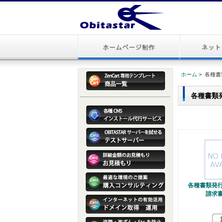
ホーム
> 各種
各種書類
各種書類発
請求