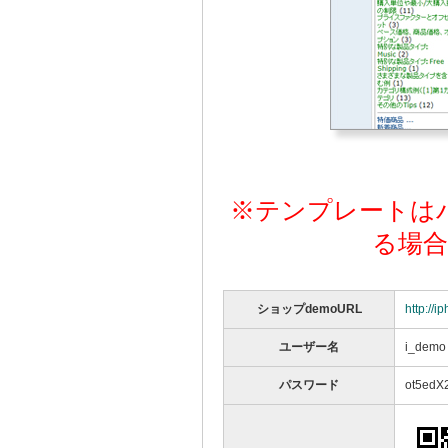
※テンプレートは
る場
ショップdemoURL
http://i
ユーザー名
i_demo
パスワード
ot5edX