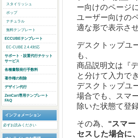
スタイリッシュ
ー向けのページ
ポップ
ユーザー向けの
ナチュラル
適な形で表示さ
無料テンプレート
ECCUBEテンプレート
デスクトップユ
EC-CUBE 2.4.4対応
も、
サポート・設置代行チケット
サービス
商品説明文は『
各種書類発行手数料
と分けて入力で
著作権の削除
デスクトップユー
デザイン代行
場合でも、スマー
ZenCart専用テンプレート
FAQ
除いた状態て登
インフォメーション
その為、
"スマ
必ずお読みください
セスした場合に