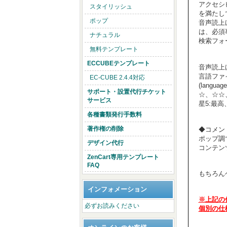
アクセシ
スタイリッシュ
を満たし
ポップ
音声読上
は、必須
ナチュラル
検索フォ
無料テンプレート
ECCUBEテンプレート
音声読上
言語ファ
EC-CUBE 2.4.4対応
(langua
サポート・設置代行チケット
☆、☆☆
サービス
星5:最高
各種書類発行手数料
著作権の削除
◆コメン
ポップ調
デザイン代行
コンテン
ZenCart専用テンプレート
FAQ
もちろん
インフォメーション
※上記の
必ずお読みください
個別の仕