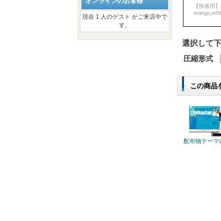
オンラインのお客様
【検索用】
orange,whi
現在 1 人のゲスト がご来店中で
す。
選択して下
圧縮形式
この商品
配布物テーマ