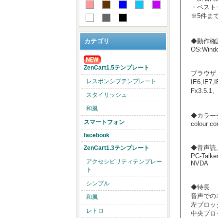
・ベストセラー
※5件ま
◆動作確
カテゴリ
OS:Wind
ZenCart1.5テンプレート
ブラウザ
レスポンシブテンプレート
IE6,IE7
Fx3.5.1、
スタイリッシュ
和風
◆カラー
スマートフォン
colour co
facebook
◆音声読
ZenCart1.3テンプレート
PC-Talke
アクセシビリティテンプレー
NVDA
ト
シンプル
◆特長
音声での
和風
左ブロッ
レトロ
中央ブロ