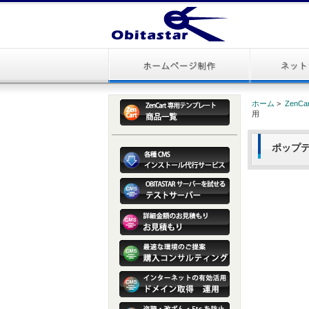
ホーム
>
ZenC
用
ポップテ