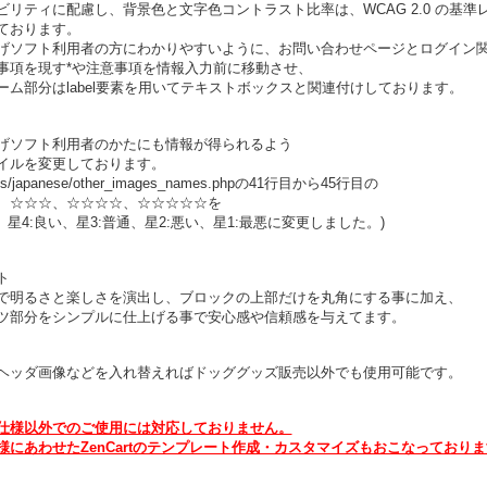
ビリティに配慮し、背景色と文字色コントラスト比率は、WCAG 2.0 の基準
ております。
げソフト利用者の方にわかりやすいように、お問い合わせページとログイン
事項を現す*や注意事項を情報入力前に移動させ、
ーム部分はlabel要素を用いてテキストボックスと関連付けしております。
げソフト利用者のかたにも情報が得られるよう
イルを変更しております。
ges/japanese/other_images_names.phpの41行目から45行目の
、☆☆☆、☆☆☆☆、☆☆☆☆☆を
、星4:良い、星3:普通、星2:悪い、星1:最悪に変更しました。)
ト
で明るさと楽しさを演出し、ブロックの上部だけを丸角にする事に加え、
ツ部分をシンプルに仕上げる事で安心感や信頼感を与えてます。
ヘッダ画像などを入れ替えればドッググッズ販売以外でも使用可能です。
仕様以外でのご使用には対応しておりません。
様にあわせたZenCartのテンプレート作成・カスタマイズもおこなっており