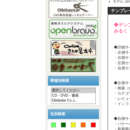
モデル: zen
テンプレ
◆テン
みるく
◆詳細サイ
・左側サイ
・右側サイ
・左側カラ
・右側カラ
業種別検索
◆左側サ
・検索（sea
・カテゴリー(
・レビュー(r
・インフォメ
色別検索
◆右側サ
・バナーボッ
・新着商品(w