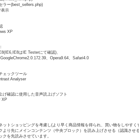
(best_sellers.php)
で表示
認
ows XP
：
,IE8(IE6,IE8はIE Testerにて確認)、
GoogleChrome2.0.172.39、Opera9.64、Safari4.0
チェックツール
ntrast Analyser
上げ確認に使用した音声読上げソフト
r XP
ネットショッピングを考慮し(より早く商品情報を得られ、買い物をしやすくす
クより先にメインコンテンツ（中央ブロック）を読み上げさせる（認識させ
ックを先読みさせています。