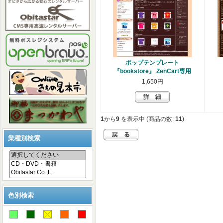
ポップテンプレート
『bookstore』 ZenCart専用
1,650円
1
から
9
を表示中 (商品の数:
11
)
業種別検索
色別検索