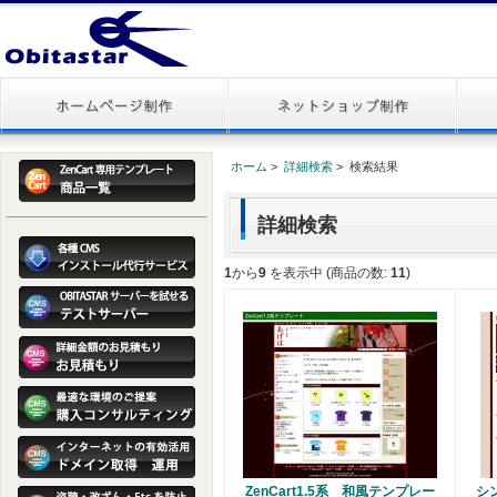
ホーム
>
詳細検索
> 検索結果
詳細検索
1
から
9
を表示中 (商品の数:
11
)
ZenCart1.5系 和風テンプレー
シ