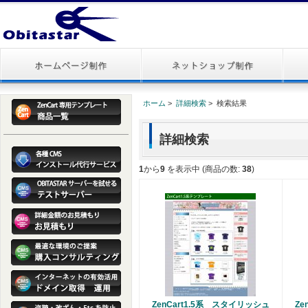
ホーム
>
詳細検索
> 検索結果
詳細検索
1
から
9
を表示中 (商品の数:
38
)
ZenCart1.5系 スタイリッシュ
Ze