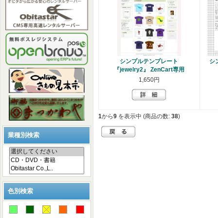
シンプルテンプレート
シ
『jewelry2』 ZenCart専用
1,650円
1
から
9
を表示中 (商品の数:
38
)
業種別検索
色別検索