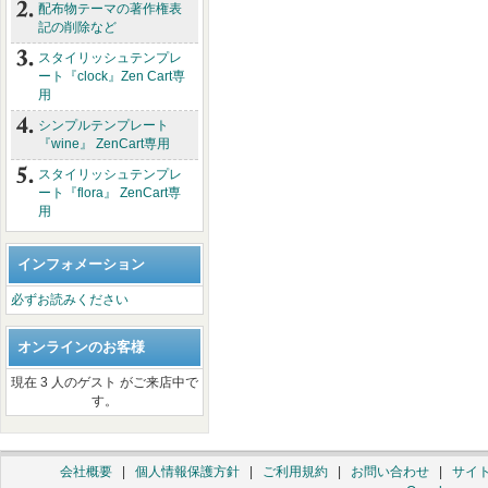
配布物テーマの著作権表
記の削除など
スタイリッシュテンプレ
ート『clock』Zen Cart専
用
シンプルテンプレート
『wine』 ZenCart専用
スタイリッシュテンプレ
ート『flora』 ZenCart専
用
インフォメーション
必ずお読みください
オンラインのお客様
現在 3 人のゲスト がご来店中で
す。
会社概要
|
個人情報保護方針
|
ご利用規約
|
お問い合わせ
|
サイ