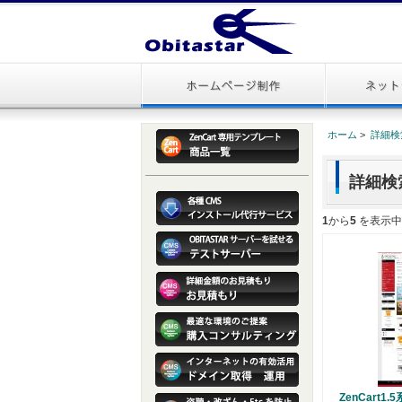
ホーム
>
詳細検
詳細検
1
から
5
を表示中 
ZenCart