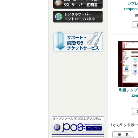
ンプレ
respon
8
和風テンプレ
Ze
1
から
5
を表示中 