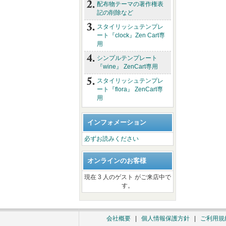
配布物テーマの著作権表
記の削除など
スタイリッシュテンプレ
ート『clock』Zen Cart専
用
シンプルテンプレート
『wine』 ZenCart専用
スタイリッシュテンプレ
ート『flora』 ZenCart専
用
インフォメーション
必ずお読みください
オンラインのお客様
現在 3 人のゲスト がご来店中で
す。
会社概要
|
個人情報保護方針
|
ご利用規