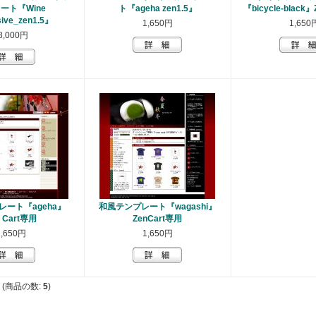
ート『Wine
ト『ageha zen1.5』
『bicycle-black
sive_zen1.5』
1,650円
1,650
8,000円
ート『ageha』
和風テンプレート『wagashi』
n Cart専用
ZenCart専用
1,650円
1,650円
(商品の数:
5
)