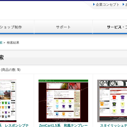
企業コンセプト
索
> 検索結果
索
(商品の数:
5
)
1.5系 レスポンシブテ
ZenCart1.5系 和風テンプレー
スタイリッシュ